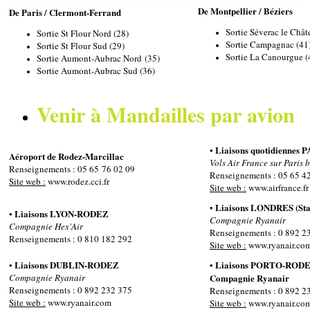
De Montpellier / Béziers
De Paris / Clermont-Ferrand
Sortie Séverac le Chât
Sortie St Flour Nord (28)
Sortie Campagnac (41
Sortie St Flour Sud (29)
Sortie La Canourgue (
Sortie Aumont-Aubrac Nord (35)
Sortie Aumont-Aubrac Sud (36)
Venir à Mandailles par avion
Liaisons quotidiennes
•
Aéroport de Rodez-Marcillac
Vols Air France sur Paris b
Renseignements : 05 65 76 02 09
Renseignements : 05 65 4
Site web :
www.rodez.cci.fr
Site web :
www.airfrance.fr
Liaisons LONDRES (St
•
Liaisons LYON-RODEZ
•
Compagnie Ryanair
Compagnie Hex'Air
Renseignements : 0 892 2
Renseignements : 0 810 182 292
Site web :
www.ryanair.co
Liaisons DUBLIN-RODEZ
Liaisons PORTO-ROD
•
•
Compagnie Ryanair
Compagnie Ryanair
Renseignements : 0 892 232 375
Renseignements : 0 892 2
Site web :
www.ryanair.com
Site web :
www.ryanair.co